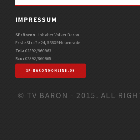
IMPRESSUM
SP: Baron
- Inhaber Volker Baron
Erste Straße 24, 58809 Neuenrade
Tel.:
02392/960963
Fax :
02392/960965
SP-BARON@ONLINE.DE
© TV BARON - 2015. ALL RIG